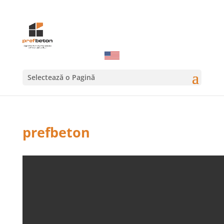
Selectează o Pagină
prefbeton