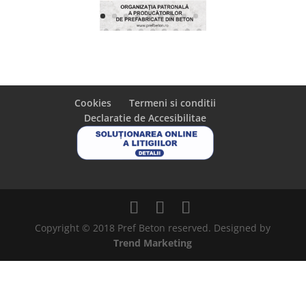
Cookies
Termeni si conditii
Declaratie de Accesibilitae
Copyright © 2018 Pref Beton reserved. Designed by
Trend Marketing