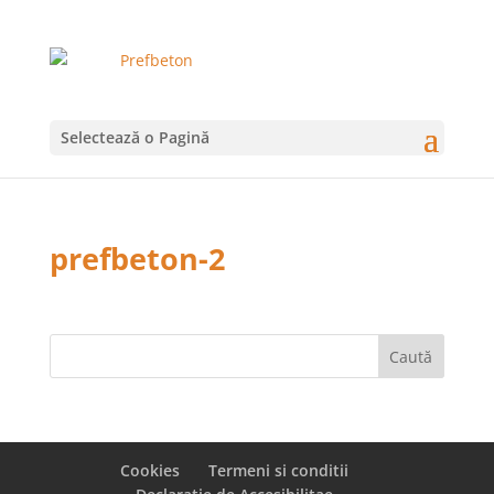
Selectează o Pagină
prefbeton-2
Cookies
Termeni si conditii