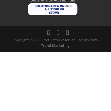
Declaratie de Accesibilitae
Copyright © 2018 Pref Beton reserved. Designed by
Trend Marketing