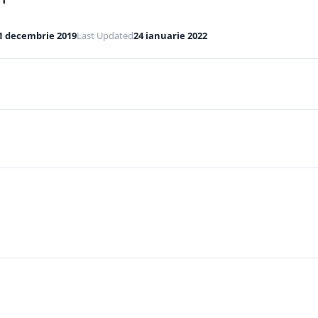
1 decembrie 2019
Last Updated
24 ianuarie 2022