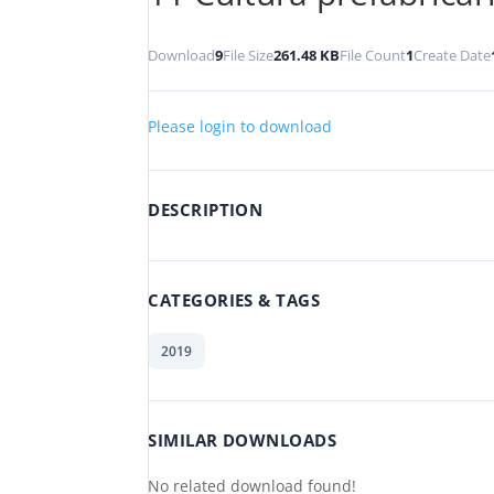
Download
9
File Size
261.48 KB
File Count
1
Create Date
Please login to download
DESCRIPTION
CATEGORIES & TAGS
2019
SIMILAR DOWNLOADS
No related download found!