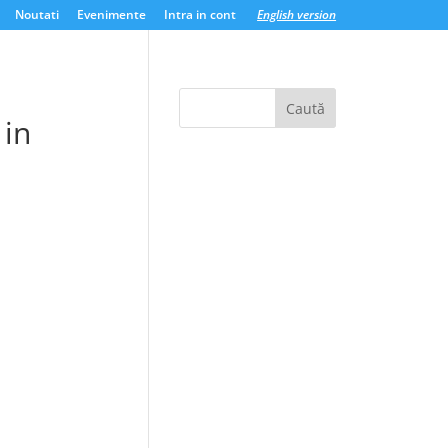
Noutati
Evenimente
Intra in cont
English version
 in