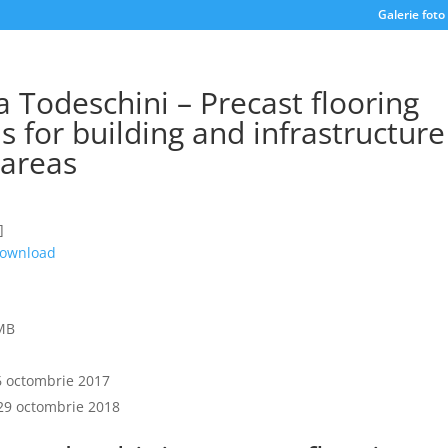
Galerie foto
a Todeschini – Precast flooring
s for building and infrastructure
 areas
]
 download
MB
6 octombrie 2017
29 octombrie 2018