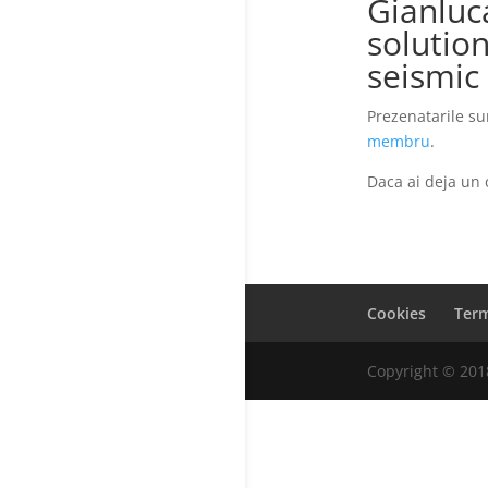
Gianluca
solution
seismic
Prezenatarile su
membru
.
Daca ai deja un 
Cookies
Term
Copyright © 201