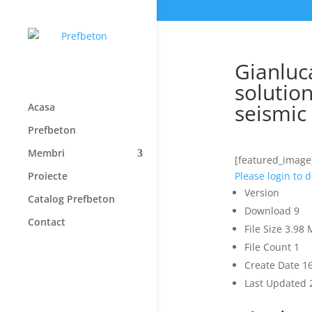
Gianluc
solution
seismic
Acasa
Prefbeton
Membri
[featured_image
Proiecte
Please login to
Version
Catalog Prefbeton
Download
9
Contact
File Size
3.98 
File Count
1
Create Date
1
Last Updated