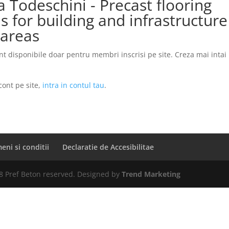
 Todeschini - Precast flooring
s for building and infrastructure
 areas
nt disponibile doar pentru membri inscrisi pe site. Creza mai inta
cont pe site,
intra in contul tau
.
eni si conditii
Declaratie de Accesibilitae
8 Pref Beton reserved. Designed by
Trend Marketing