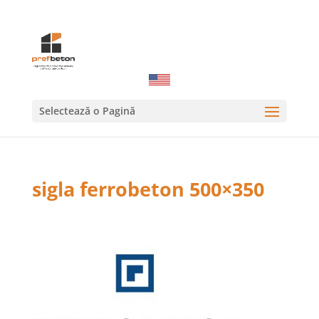
Selectează o Pagină
sigla ferrobeton 500×350