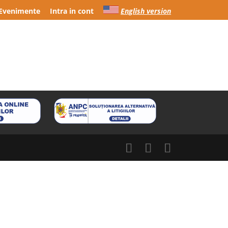
Evenimente
Intra in cont
English version